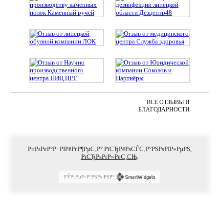
ВСЕ ОТЗЫВЫ И
БЛАГОДАРНОСТИ
РџРѕРєР°Р· РІРёРґР¶РµС‚Р° РїСЂРёРѕСЃС‚Р°РЅРѕРІР»РµРЅ,
РїСЂРѕРґР»РёС‚СЊ
.
РЎРґРµР»Р°РЅРѕ РЅР°