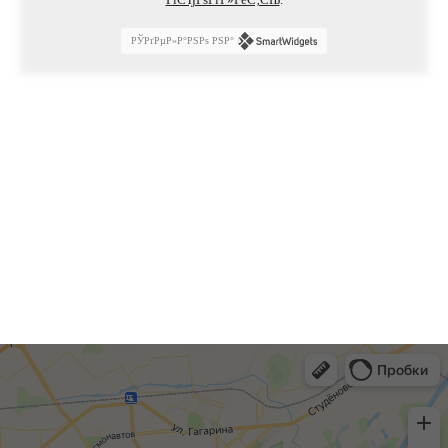
РЎРґРµР»Р°РЅРѕ РЅР°