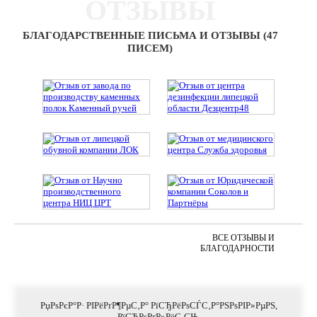
ОТЗЫВЫ
БЛАГОДАРСТВЕННЫЕ ПИСЬМА И ОТЗЫВЫ (47
ПИСЕМ)
ВСЕ ОТЗЫВЫ И
БЛАГОДАРНОСТИ
РџРѕРєР°Р· РІРёРґР¶РµС‚Р° РїСЂРёРѕСЃС‚Р°РЅРѕРІР»РµРЅ,
РїСЂРѕРґР»РёС‚СЊ
.