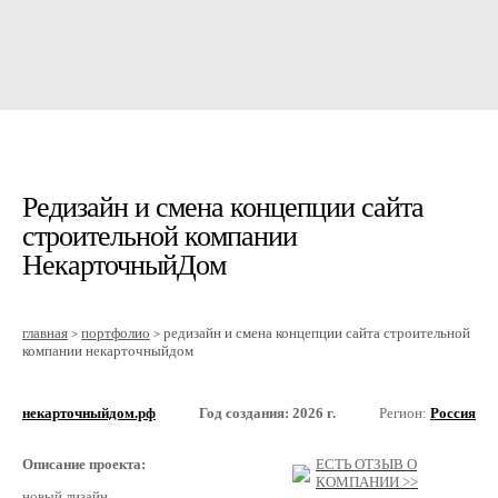
Редизайн и смена концепции сайта
строительной компании
НекарточныйДом
главная
портфолио
редизайн и смена концепции сайта строительной
>
>
компании некарточныйдом
некарточныйдом.рф
Год создания: 2026 г.
Регион:
Россия
Описание проекта:
ЕСТЬ ОТЗЫВ О
КОМПАНИИ >>
новый лизайн