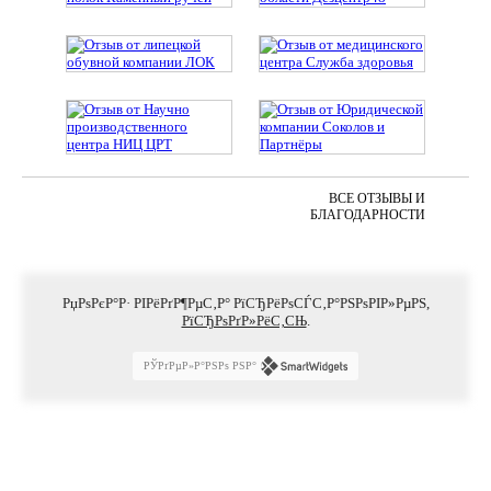
ВСЕ ОТЗЫВЫ И
БЛАГОДАРНОСТИ
РџРѕРєР°Р· РІРёРґР¶РµС‚Р° РїСЂРёРѕСЃС‚Р°РЅРѕРІР»РµРЅ,
РїСЂРѕРґР»РёС‚СЊ
.
РЎРґРµР»Р°РЅРѕ РЅР°