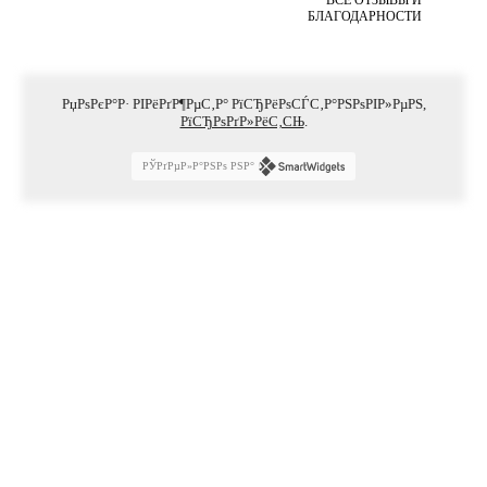
БЛАГОДАРНОСТИ
РџРѕРєР°Р· РІРёРґР¶РµС‚Р° РїСЂРёРѕСЃС‚Р°РЅРѕРІР»РµРЅ,
РїСЂРѕРґР»РёС‚СЊ
.
РЎРґРµР»Р°РЅРѕ РЅР°