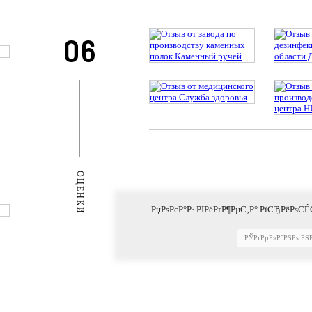
06
ОЦЕНКИ
РџРѕРєР°Р· РІРёРґР¶РµС‚Р° РїСЂРёРѕСЃ
РЎРґРµР»Р°РЅРѕ РЅ