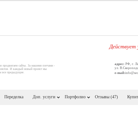
Действует удобна
адрес:
РФ, г. Л
но продвигаем сайты. За нашими плечами -
ул. В.Скороходо
оектов. И каждый новый проект мы
ем все предыдущие.
e-mail:
info@se
Переделка
Доп. услуги
Портфолио
Отзывы (47)
Купит