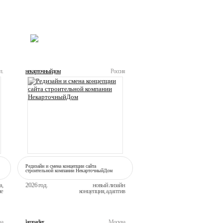
ВСЕ РАБОТЫ
л.
некарточныйдом
Россия
Редизайн и смена концепции сайта
строительной компании НекарточныйДом
а,
2026 год.
новый лизайн
ие
концепция, адаптив
ва
lampadier
Москва