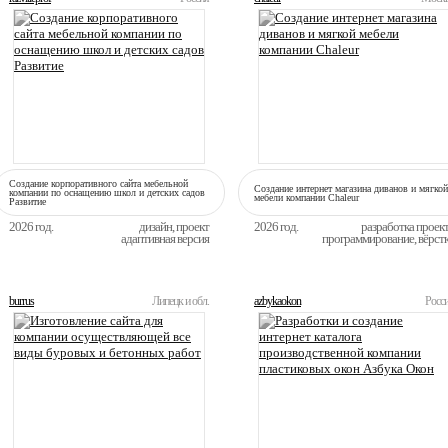
Создание корпоративного сайта мебельной
Создание интернет магазина диванов и мягкой
компании по оснащению школ и детских садов
мебели компании Сhaleur
Развитие
2026 год.
дизайн, проект
2026 год.
разработка проек
адаптивная версия
программирование, вёрст
burrus
Липецк и обл.
azbykaokon
Росс