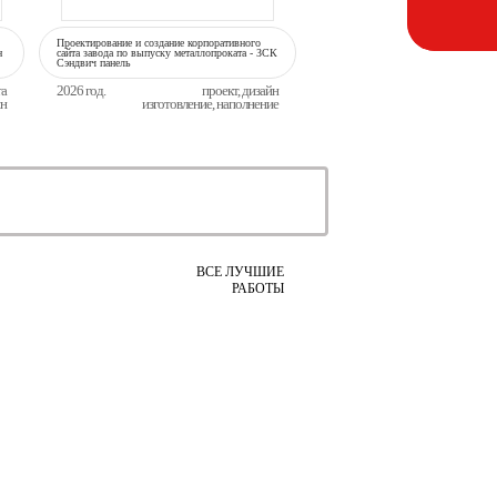
Проектирование и создание корпоративного
н
сайта завода по выпуску металлопроката - ЗСК
Сэндвич панель
та
2026 год.
проект, дизайн
йн
изготовление, наполнение
ВСЕ ЛУЧШИЕ
РАБОТЫ