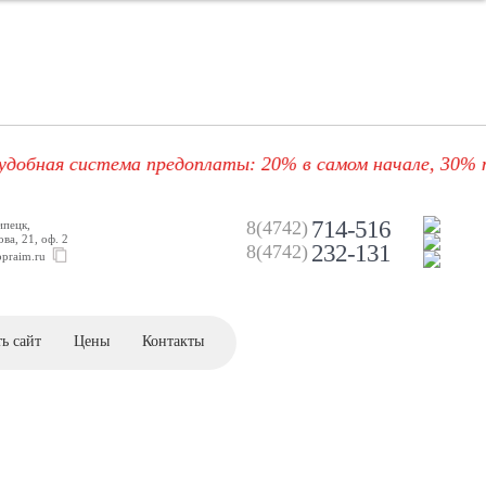
я система предоплаты: 20% в самом начале, 30% после у
714-516
8(4742)
ипецк,
ва, 21, оф. 2
232-131
8(4742)
opraim.ru
ь сайт
Цены
Контакты