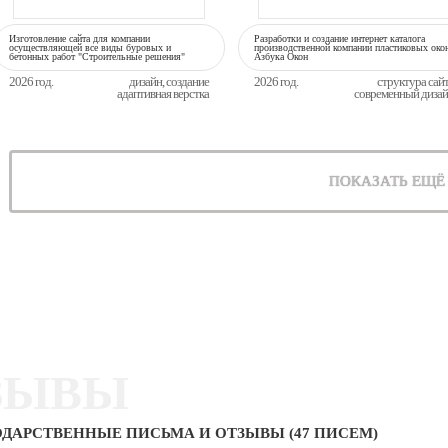
Изготовление сайта для компании
Разработки и создание интернет каталога
осуществляющей все виды буровых и
производственной компании пластиковых око
бетонных работ "Строительные решения"
Азбука Окон
2026 год.
дизайн, создание
2026 год.
структура сай
адаптивная верстка
современный диза
ПОКАЗАТЬ ЕЩЁ
ЗЫВЫ
ДАРСТВЕННЫЕ ПИСЬМА И ОТЗЫВЫ (47 ПИСЕМ)