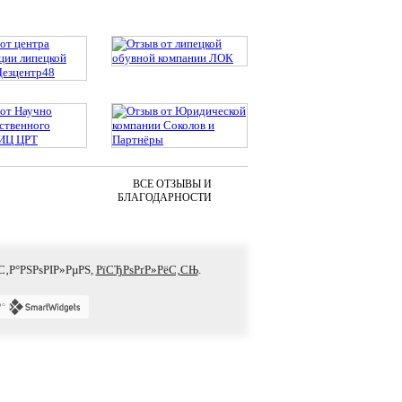
ВСЕ ОТЗЫВЫ И
БЛАГОДАРНОСТИ
С‚Р°РЅРѕРІР»РµРЅ,
РїСЂРѕРґР»РёС‚СЊ
.
Р°