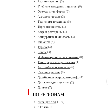
Администрация
(5)
Учебные заведения и центры
(6)
Одежда и униформа
(9)
Агрономические
(3)
Транспорт и техника
(6)
Торговые центры
(1)
Кафе и рестораны
(1)
Концертные и кинозалы
(3)
Финансы
(5)
Туризм
(4)
Ковры
(3)
Информационные технологии
(8)
Типографии и издательства
(1)
Автомобили и запчасти
(6)
Салоны красоты
(6)
Дизайн интерьеров, ландшафт
(4)
Детские сады и центры
(2)
Другое
(7)
ПО РЕГИОНАМ
Липецк и обл.
(190)
г. Грязи
(1)