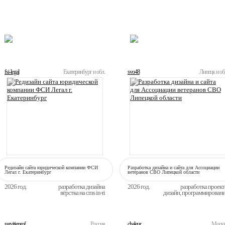
ЛУЧШИЕ
ТЕКУЩИЕ
fsi-legal
Екатеринбург и обл.
svo48
Липецк и об
Редизайн сайта юридической компании ФСИ
Разработка дизайна и сайта для Ассоциации
Легал г. Екатеринбург
ветеранов СВО Липецкой области
2026 год.
разработка дизайна
2026 год.
разработка проект
вёрстка на cms in-ri
дизайн, программирован
razvitieprof
Россия
chaleur
Моск