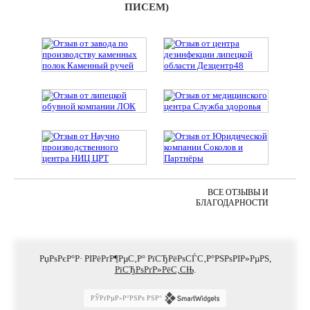
ПИСЕМ)
ВСЕ ОТЗЫВЫ И
БЛАГОДАРНОСТИ
РџРѕРєР°Р· РІРёРґР¶РµС‚Р° РїСЂРёРѕСЃС‚Р°РЅРѕРІР»РµРЅ,
РїСЂРѕРґР»РёС‚СЊ
.
РЎРґРµР»Р°РЅРѕ РЅР°