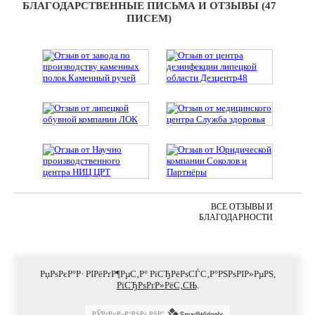
БЛАГОДАРСТВЕННЫЕ ПИСЬМА И ОТЗЫВЫ (47
ПИСЕМ)
ВСЕ ОТЗЫВЫ И
БЛАГОДАРНОСТИ
РџРѕРєР°Р· РІРёРґР¶РµС‚Р° РїСЂРёРѕСЃС‚Р°РЅРѕРІР»РµРЅ,
РїСЂРѕРґР»РёС‚СЊ
.
РЎРґРµР»Р°РЅРѕ РЅР°