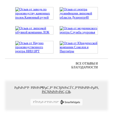
ВСЕ ОТЗЫВЫ И
БЛАГОДАРНОСТИ
РџРѕРєР°Р· РІРёРґР¶РµС‚Р° РїСЂРёРѕСЃС‚Р°РЅРѕРІР»РµРЅ,
РїСЂРѕРґР»РёС‚СЊ
.
РЎРґРµР»Р°РЅРѕ РЅР°