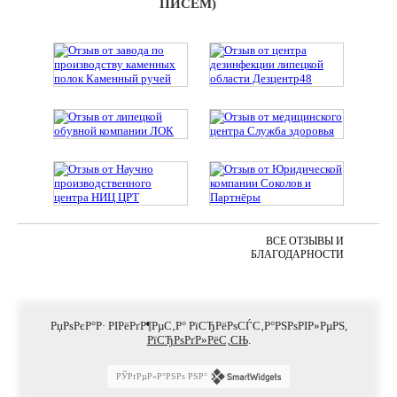
ПИСЕМ)
ВСЕ ОТЗЫВЫ И
БЛАГОДАРНОСТИ
РџРѕРєР°Р· РІРёРґР¶РµС‚Р° РїСЂРёРѕСЃС‚Р°РЅРѕРІР»РµРЅ,
РїСЂРѕРґР»РёС‚СЊ
.
РЎРґРµР»Р°РЅРѕ РЅР°