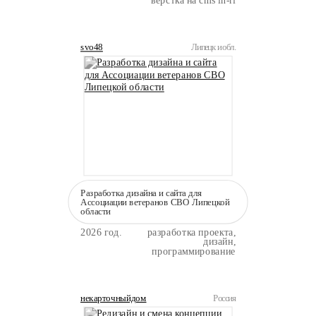
вёрстка на cms in-ri
svo48
Липецк и обл.
Разработка дизайна и сайта для
Ассоциации ветеранов СВО Липецкой
области
2026 год.
разработка проекта,
дизайн,
программирование
некарточныйдом
Россия