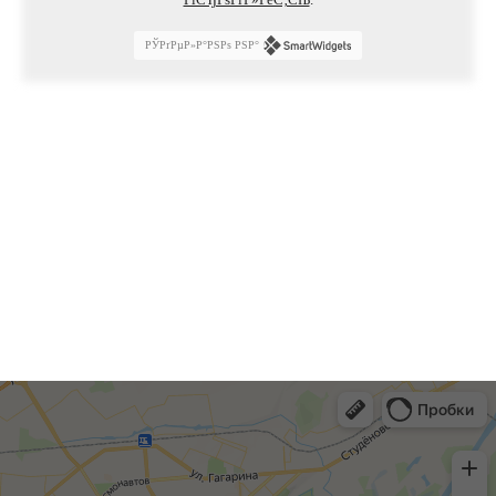
РЎРґРµР»Р°РЅРѕ РЅР°