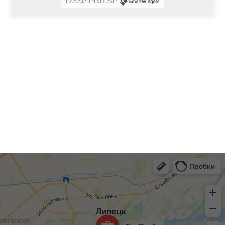
РЎРґРµР»Р°РЅРѕ РЅР°