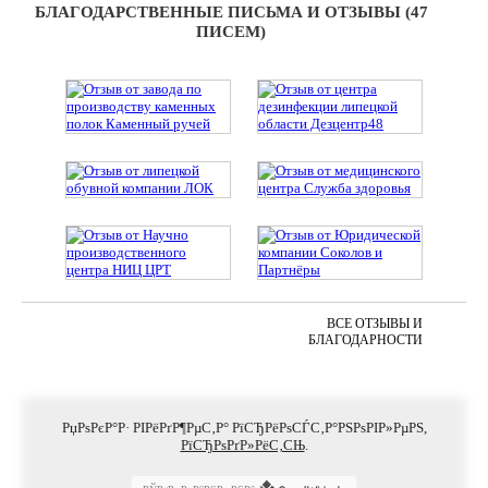
БЛАГОДАРСТВЕННЫЕ ПИСЬМА И ОТЗЫВЫ (47
ПИСЕМ)
ВСЕ ОТЗЫВЫ И
БЛАГОДАРНОСТИ
РџРѕРєР°Р· РІРёРґР¶РµС‚Р° РїСЂРёРѕСЃС‚Р°РЅРѕРІР»РµРЅ,
РїСЂРѕРґР»РёС‚СЊ
.