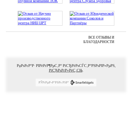
ВСЕ ОТЗЫВЫ И
БЛАГОДАРНОСТИ
РџРѕРєР°Р· РІРёРґР¶РµС‚Р° РїСЂРёРѕСЃС‚Р°РЅРѕРІР»РµРЅ,
РїСЂРѕРґР»РёС‚СЊ
.
РЎРґРµР»Р°РЅРѕ РЅР°