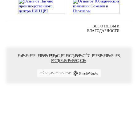
ВСЕ ОТЗЫВЫ И
БЛАГОДАРНОСТИ
РџРѕРєР°Р· РІРёРґР¶РµС‚Р° РїСЂРёРѕСЃС‚Р°РЅРѕРІР»РµРЅ,
РїСЂРѕРґР»РёС‚СЊ
.
РЎРґРµР»Р°РЅРѕ РЅР°