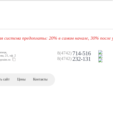
ема предоплаты: 20% в самом начале, 30% после утверж
714-516
8(4742)
ипецк,
ва, 21, оф. 2
232-131
8(4742)
opraim.ru
ь сайт
Цены
Контакты