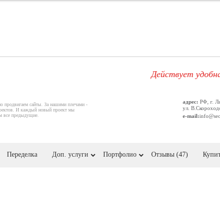
Действует удобная сист
адрес:
РФ, г. Л
но продвигаем сайты. За нашими плечами -
ул. В.Скороходо
оектов. И каждый новый проект мы
ем все предыдущие.
e-mail:
info@se
Переделка
Доп. услуги
Портфолио
Отзывы (47)
Купит