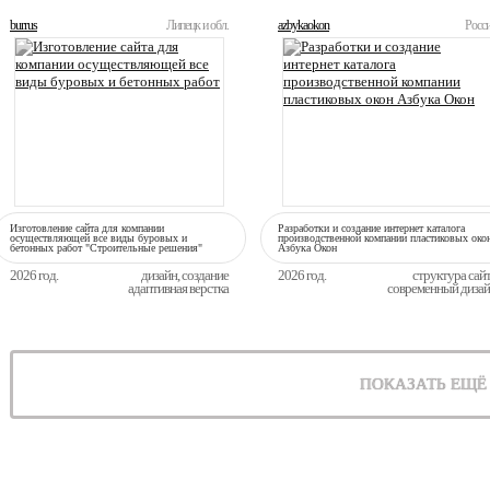
burrus
Липецк и обл.
azbykaokon
Росс
Изготовление сайта для компании
Разработки и создание интернет каталога
осуществляющей все виды буровых и
производственной компании пластиковых око
бетонных работ "Строительные решения"
Азбука Окон
2026 год.
дизайн, создание
2026 год.
структура сай
адаптивная верстка
современный диза
ПОКАЗАТЬ ЕЩЁ