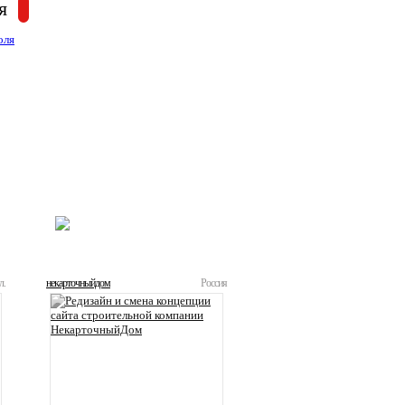
я
ВСЕ РАБОТЫ
л.
некарточныйдом
Россия