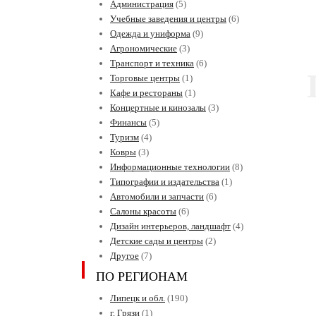
Администрация
(5)
Учебные заведения и центры
(6)
Одежда и униформа
(9)
Агрономические
(3)
Транспорт и техника
(6)
Торговые центры
(1)
Кафе и рестораны
(1)
Концертные и кинозалы
(3)
Финансы
(5)
Туризм
(4)
Ковры
(3)
Информационные технологии
(8)
Типографии и издательства
(1)
Автомобили и запчасти
(6)
Салоны красоты
(6)
Дизайн интерьеров, ландшафт
(4)
Детские сады и центры
(2)
Другое
(7)
ПО РЕГИОНАМ
Липецк и обл.
(190)
г. Грязи
(1)