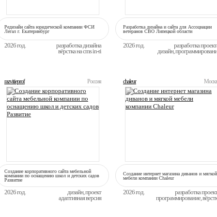
Редизайн сайта юридической компании ФСИ
Разработка дизайна и сайта для Ассоциации
Легал г. Екатеринбург
ветеранов СВО Липецкой области
2026 год.
разработка дизайна
2026 год.
разработка проект
вёрстка на cms in-ri
дизайн, программирован
razvitieprof
Россия
chaleur
Моск
Создание корпоративного сайта мебельной
Создание интернет магазина диванов и мягкой
компании по оснащению школ и детских садов
мебели компании Сhaleur
Развитие
2026 год.
дизайн, проект
2026 год.
разработка проек
адаптивная версия
программирование, вёрст