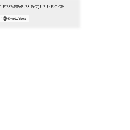
С‚Р°РЅРѕРІР»РµРЅ,
РїСЂРѕРґР»РёС‚СЊ
.
Р°