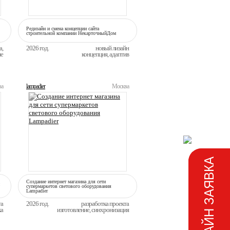
Редизайн и смена концепции сайта
строительной компании НекарточныйДом
а,
2026 год.
новый лизайн
ие
концепция, адаптив
ва
lampadier
Москва
ОНЛАЙН ЗАЯВКА
Создание интернет магазина для сети
супермаркетов светового оборудования
Lampadier
та
2026 год.
разработка проекта
ка
изготовление, синхронизация