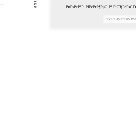
РџРѕРєР°Р· РІРёРґР¶РµС‚Р° РїСЂРёРѕСЃ
РЎРґРµР»Р°РЅРѕ РЅ