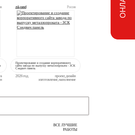
ия
zsk-panel
Россия
Проектирование и создание корпоративного
н
сайта завода по выпуску металлопроката - ЗСК
Сэндвич панель
та
2026 год.
проект, дизайн
йн
изготовление, наполнение
ВСЕ ЛУЧШИЕ
РАБОТЫ