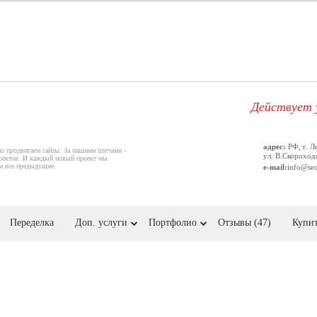
Действует удобная
адрес:
РФ, г. Л
но продвигаем сайты. За нашими плечами -
ул. В.Скороходо
оектов. И каждый новый проект мы
ем все предыдущие.
e-mail:
info@se
Переделка
Доп. услуги
Портфолио
Отзывы (47)
Купит