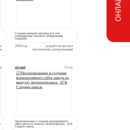
Создание интернет магазина для сети
супермаркетов светового оборудования
Lampadier
та
2026 год.
разработка проекта
ка
изготовление, синхронизация
ия
zsk-panel
Россия
Проектирование и создание корпоративного
н
сайта завода по выпуску металлопроката - ЗСК
Сэндвич панель