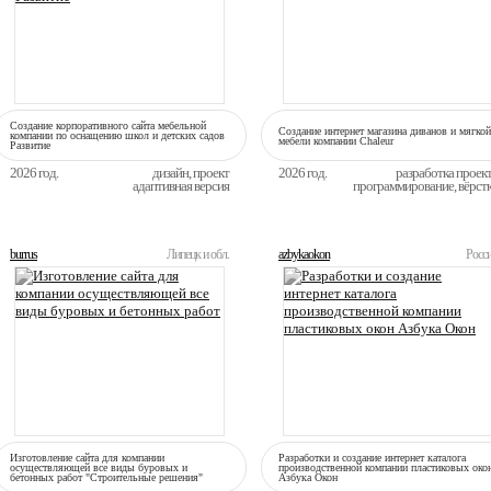
Создание корпоративного сайта мебельной
Создание интернет магазина диванов и мягкой
компании по оснащению школ и детских садов
мебели компании Сhaleur
Развитие
2026 год.
дизайн, проект
2026 год.
разработка проек
адаптивная версия
программирование, вёрст
burrus
Липецк и обл.
azbykaokon
Росс
Изготовление сайта для компании
Разработки и создание интернет каталога
осуществляющей все виды буровых и
производственной компании пластиковых око
бетонных работ "Строительные решения"
Азбука Окон