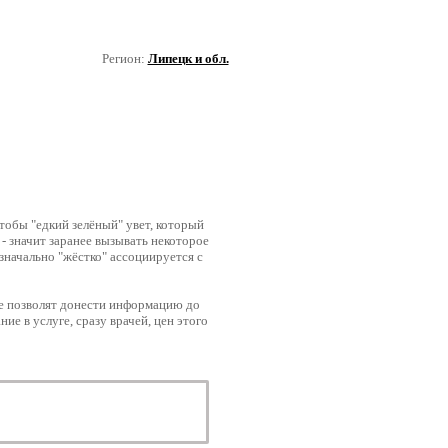
Регион:
Липецк и обл.
чтобы "едкий зелёный" увет, который
- значит заранее вызывать некоторое
значально "жёстко" ассоциируется с
е позволят донести информацию до
ие в услуге, сразу врачей, цен этого