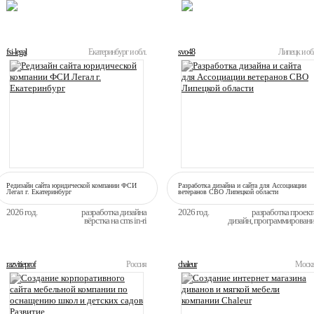
ЛУЧШИЕ
ТЕКУЩИЕ
fsi-legal
Екатеринбург и обл.
svo48
Липецк и об
Редизайн сайта юридической компании ФСИ
Разработка дизайна и сайта для Ассоциации
Легал г. Екатеринбург
ветеранов СВО Липецкой области
2026 год.
разработка дизайна
2026 год.
разработка проект
вёрстка на cms in-ri
дизайн, программирован
razvitieprof
Россия
chaleur
Моск