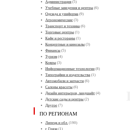
Администрация
(5)
Учебные заведения и центры
(6)
Одежда и униформа
(9)
Агрономические
(3)
Транспорт и техника
(6)
Торговые центры
(1)
Кафе и рестораны
(1)
Концертные и кинозалы
(3)
Финансы
(5)
Туризм
(4)
Ковры
(3)
Информационные технологии
(8)
Типографии и издательства
(1)
Автомобили и запчасти
(6)
Салоны красоты
(6)
Дизайн интерьеров, ландшафт
(4)
Детские сады и центры
(2)
Другое
(7)
ПО РЕГИОНАМ
Липецк и обл.
(190)
г. Грязи
(1)