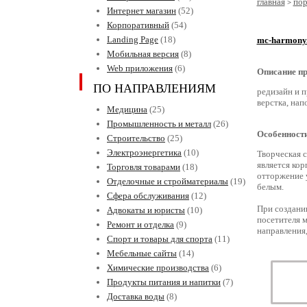
главная
по
>
Интернет магазин
(52)
Корпоративный
(54)
Landing Page
(18)
mc-harmony
Мобильная версия
(8)
Web приложения
(6)
Описание пр
ПО НАПРАВЛЕНИЯМ
редизайн и п
верстка, нап
Медицина
(25)
Промышленность и металл
(26)
Особенности
Строительство
(25)
Электроэнергетика
(10)
Творческая с
является кор
Торговля товарами
(18)
отторжение у
Отделочные и стройматериалы
(19)
белым.
Сфера обслуживания
(12)
При создани
Адвокаты и юристы
(10)
посетителя м
Ремонт и отделка
(9)
направления,
Спорт и товары для спорта
(11)
Мебельные сайты
(14)
Химические производства
(6)
Продукты питания и напитки
(7)
Доставка воды
(8)