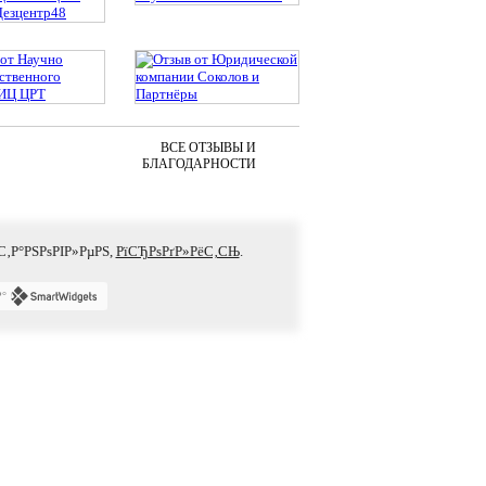
ВСЕ ОТЗЫВЫ И
БЛАГОДАРНОСТИ
С‚Р°РЅРѕРІР»РµРЅ,
РїСЂРѕРґР»РёС‚СЊ
.
Р°