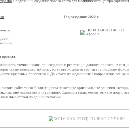
ртфолио
редизайн и создание нового сайта для медицинского центра гармония
>
.ru
Год создания: 2022 г.
оекта:
ЦЕНА ТАКОГО ЖЕ ОТ
65000
Р.
роект
олнение
 проекта:
ложность, точнее нюанс, при создании и реализации данного проекта - в том, 
поративным повсеместно присутствовал, но делать этот цвет сплошным фоном 
 потенциальных посетителей. Да к тому же медицинское направление всё же и
и нового сайта также были найдены некоторые оригинальные решения, которы
аксимально лаконично и интуитивно. Одним из таких моментов - это подтягиван
 полезные статьи по данной тематике.
ХОЧУ КАК ЭТОТ, ТОЛЬКО ЛУЧШЕ!