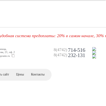
 система предоплаты: 20% в самом начале, 30% после у
714-516
8(4742)
ипецк,
ва, 21, оф. 2
232-131
8(4742)
opraim.ru
ь сайт
Цены
Контакты