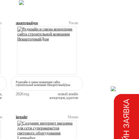
ВСЕ РАБОТЫ
л.
некарточныйдом
Россия
Редизайн и смена концепции сайта
строительной компании НекарточныйДом
а,
2026 год.
новый лизайн
ие
концепция, адаптив
ОНЛАЙН ЗАЯВКА
ва
lampadier
Москва