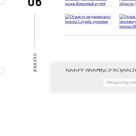
06
ОЦЕНКИ
РџРѕРєР°Р· РІРёРґР¶РµС‚Р° РїСЂРёРѕСЃ
РЎРґРµР»Р°РЅРѕ РЅ