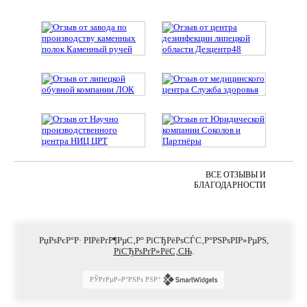
ВСЕ ОТЗЫВЫ И
БЛАГОДАРНОСТИ
РџРѕРєР°Р· РІРёРґР¶РµС‚Р° РїСЂРёРѕСЃС‚Р°РЅРѕРІР»РµРЅ,
РїСЂРѕРґР»РёС‚СЊ
.
РЎРґРµР»Р°РЅРѕ РЅР°