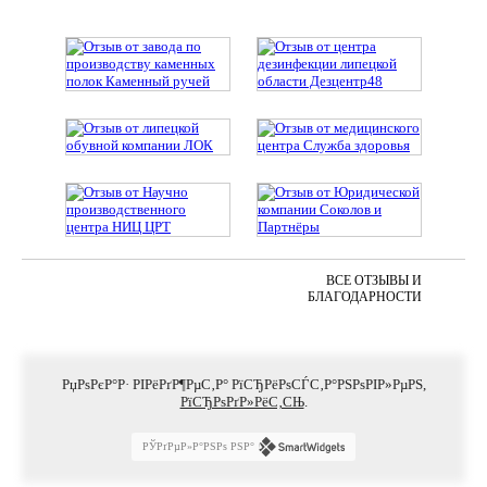
ВСЕ ОТЗЫВЫ И
БЛАГОДАРНОСТИ
РџРѕРєР°Р· РІРёРґР¶РµС‚Р° РїСЂРёРѕСЃС‚Р°РЅРѕРІР»РµРЅ,
РїСЂРѕРґР»РёС‚СЊ
.
РЎРґРµР»Р°РЅРѕ РЅР°