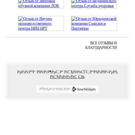
ВСЕ ОТЗЫВЫ И
БЛАГОДАРНОСТИ
РџРѕРєР°Р· РІРёРґР¶РµС‚Р° РїСЂРёРѕСЃС‚Р°РЅРѕРІР»РµРЅ,
РїСЂРѕРґР»РёС‚СЊ
.
РЎРґРµР»Р°РЅРѕ РЅР°