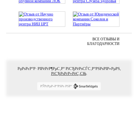
ВСЕ ОТЗЫВЫ И
БЛАГОДАРНОСТИ
РџРѕРєР°Р· РІРёРґР¶РµС‚Р° РїСЂРёРѕСЃС‚Р°РЅРѕРІР»РµРЅ,
РїСЂРѕРґР»РёС‚СЊ
.
РЎРґРµР»Р°РЅРѕ РЅР°