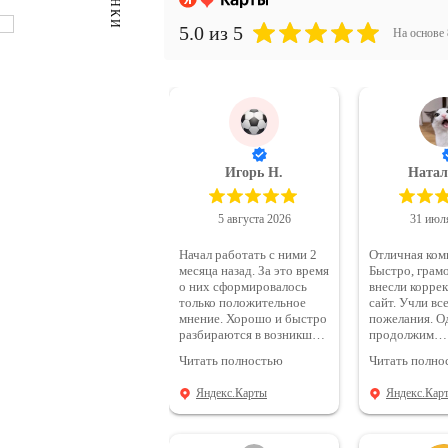
5.0
из 5
На основе 
Игорь Н.
Натал
5 августа 2026
31 июл
Начал работать с ними 2
Отличная ком
месяца назад. За это время
Быстро, грамо
о них сформировалось
внесли корре
только положительное
сайт. Учли вс
мнение. Хорошо и быстро
пожелания. Однозначно
разбираются в возникших
продолжим
проблемах. Всегда на
сотрудничест
Читать полностью
Читать полно
связи и помогут советом.
Грамотные специалисты.
Яндекс.Карты
Яндекс.Кар
Буду продолжать
работать с ними. Надеюсь
добится хороших
результатов в