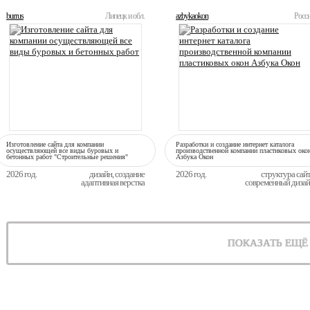
burrus
Липецк и обл.
azbykaokon
Росс
Изготовление сайта для компании
Разработки и создание интернет каталога
осуществляющей все виды буровых и
производственной компании пластиковых око
бетонных работ "Строительные решения"
Азбука Окон
2026 год.
дизайн, создание
2026 год.
структура сай
адаптивная верстка
современный диза
ПОКАЗАТЬ ЕЩЁ