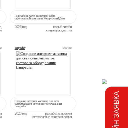
Редизайн и смена концепции сайта
строительной компании НекарточныйДом
а,
2026 год.
новый лизайн
ие
концепция, адаптив
ва
lampadier
Москва
ОНЛАЙН ЗАЯВКА
Создание интернет магазина для сети
супермаркетов светового оборудования
Lampadier
та
2026 год.
разработка проекта
ка
изготовление, синхронизация