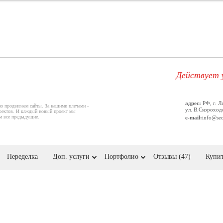
Действует удобна
адрес:
РФ, г. Л
но продвигаем сайты. За нашими плечами -
ул. В.Скороходо
оектов. И каждый новый проект мы
ем все предыдущие.
e-mail:
info@se
Переделка
Доп. услуги
Портфолио
Отзывы (47)
Купит