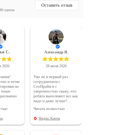
Оставить отзыв
86 оценок
ья С.
Александр Я.
я 2026
28 июля 2026
пания!
Уже не в первый раз
тно и четко
сотрудничаем с
ктировки на
СеоПрайм и с
е наши
уверенностью скажу, что
ребята выполняют все как
надо и даже лучше!
во!
Алексею отдельное
стью
Читать полностью
спасибо за терпение и
профессионализм!
ты
Яндекс.Карты
Рекомендую!