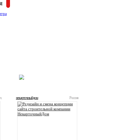
я
ВСЕ РАБОТЫ
л.
некарточныйдом
Россия