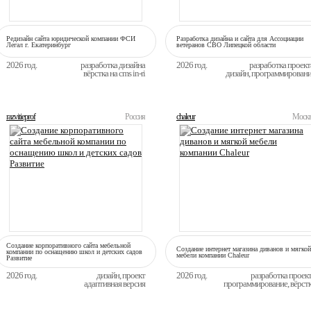
Редизайн сайта юридической компании ФСИ
Разработка дизайна и сайта для Ассоциации
Легал г. Екатеринбург
ветеранов СВО Липецкой области
2026 год.
разработка дизайна
2026 год.
разработка проект
вёрстка на cms in-ri
дизайн, программирован
razvitieprof
Россия
chaleur
Моск
Создание корпоративного сайта мебельной
Создание интернет магазина диванов и мягкой
компании по оснащению школ и детских садов
мебели компании Сhaleur
Развитие
2026 год.
дизайн, проект
2026 год.
разработка проек
адаптивная версия
программирование, вёрст