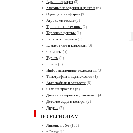
Администрация
(5)
Учебные заведения и центры
(6)
Одежда и униформа
(9)
Агрономические
(3)
Транспорт и техника
(6)
Торговые центры
(1)
Кафе и рестораны
(1)
Концертные и кинозалы
(3)
Финансы
(5)
Туризм
(4)
Ковры
(3)
Информационные технологии
(8)
Типографии и издательства
(1)
Автомобили и запчасти
(6)
Салоны красоты
(6)
Дизайн интерьеров, ландшафт
(4)
Детские сады и центры
(2)
Другое
(7)
ПО РЕГИОНАМ
Липецк и обл.
(190)
г. Грязи
(1)