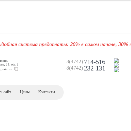
я система предоплаты: 20% в самом начале, 30% после у
714-516
8(4742)
ипецк,
ва, 21, оф. 2
232-131
8(4742)
opraim.ru
ь сайт
Цены
Контакты