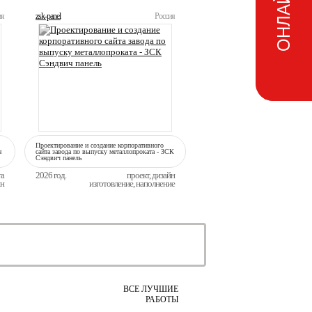
ия
zsk-panel
Россия
Проектирование и создание корпоративного
н
сайта завода по выпуску металлопроката - ЗСК
Сэндвич панель
та
2026 год.
проект, дизайн
йн
изготовление, наполнение
ВСЕ ЛУЧШИЕ
РАБОТЫ