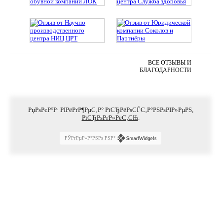
ВСЕ ОТЗЫВЫ И
БЛАГОДАРНОСТИ
РџРѕРєР°Р· РІРёРґР¶РµС‚Р° РїСЂРёРѕСЃС‚Р°РЅРѕРІР»РµРЅ,
РїСЂРѕРґР»РёС‚СЊ
.
РЎРґРµР»Р°РЅРѕ РЅР°