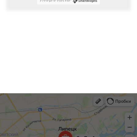
РЎРґРµР»Р°РЅРѕ РЅР°