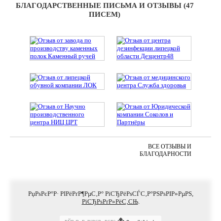
БЛАГОДАРСТВЕННЫЕ ПИСЬМА И ОТЗЫВЫ (47
ПИСЕМ)
ВСЕ ОТЗЫВЫ И
БЛАГОДАРНОСТИ
РџРѕРєР°Р· РІРёРґР¶РµС‚Р° РїСЂРёРѕСЃС‚Р°РЅРѕРІР»РµРЅ,
РїСЂРѕРґР»РёС‚СЊ
.