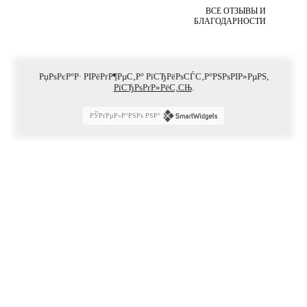
ВСЕ ОТЗЫВЫ И
БЛАГОДАРНОСТИ
РџРѕРєР°Р· РІРёРґР¶РµС‚Р° РїСЂРёРѕСЃС‚Р°РЅРѕРІР»РµРЅ,
РїСЂРѕРґР»РёС‚СЊ
.
РЎРґРµР»Р°РЅРѕ РЅР°