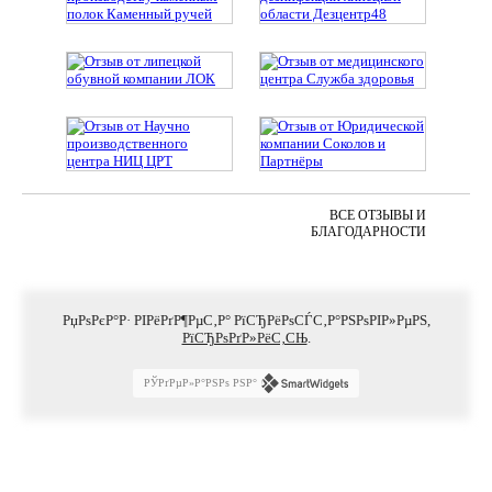
ВСЕ ОТЗЫВЫ И
БЛАГОДАРНОСТИ
РџРѕРєР°Р· РІРёРґР¶РµС‚Р° РїСЂРёРѕСЃС‚Р°РЅРѕРІР»РµРЅ,
РїСЂРѕРґР»РёС‚СЊ
.
РЎРґРµР»Р°РЅРѕ РЅР°